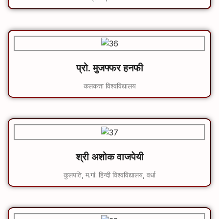
प्रो. मुजफ्फर हनफी
कलकत्ता विश्‍वविद्यालय
श्री अशोक वाजपेयी
कुलपति, म.गां. हिन्दी विश्‍वविद्यालय
, वर्धा